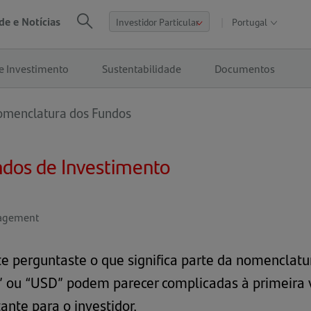
de e Notícias
Portugal
Abrir
Procurar
nav
de
e Investimento
Sustentabilidade
Documentos
sites
globais
menclatura dos Fundos
dos de Investimento
nagement
te perguntaste o que significa parte da nomenclatur
ged” ou “USD” podem parecer complicadas à primeir
tante para o investidor.