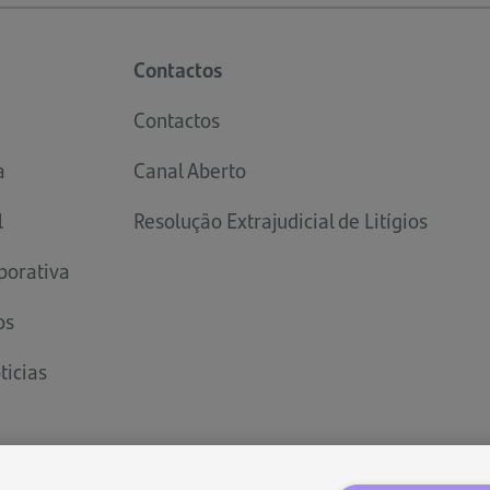
Contactos
Contactos
a
Canal Aberto
l
Resolução Extrajudicial de Litígios
porativa
os
ticias