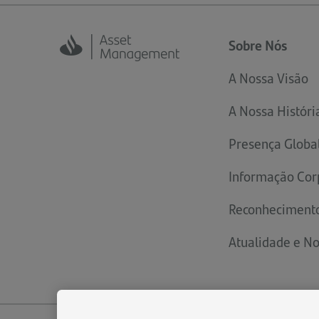
Sobre Nós
A Nossa Visão
A Nossa Históri
Presença Globa
Informação Cor
Reconheciment
Atualidade e No