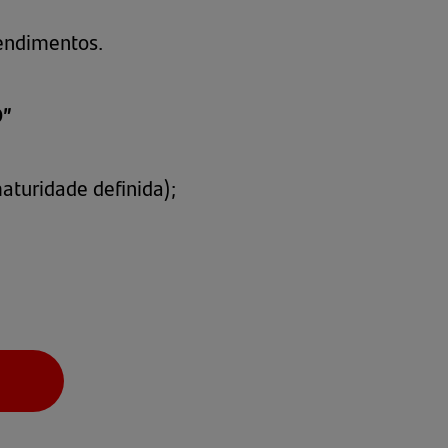
rendimentos.
D”
turidade definida);