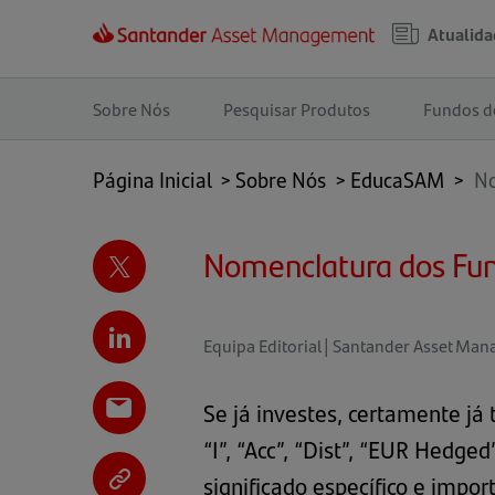
Atualida
Navegação
principal
Sobre Nós
Pesquisar Produtos
Fundos d
Página Inicial
>
Sobre Nós
>
EducaSAM
>
No
Nomenclatura dos Fun
Equipa Editorial | Santander Asset Ma
Se já investes, certamente já 
“I”, “Acc”, “Dist”, “EUR Hed
significado específico e impor