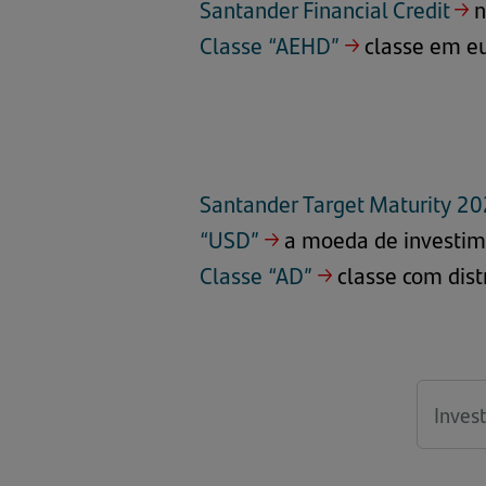
Santander Financial Credit
→
n
Classe “AEHD”
→
classe em eu
Santander Target Maturity 2
“USD”
→
a moeda de investime
Classe “AD”
→
classe com dist