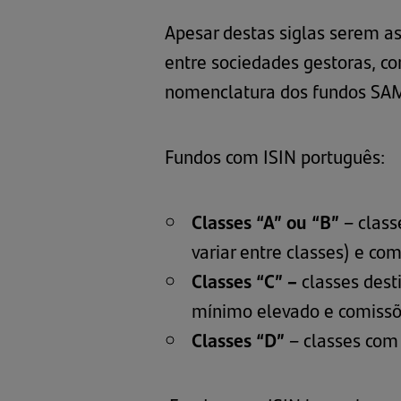
Apesar destas siglas serem as 
entre sociedades gestoras, c
nomenclatura dos fundos SA
Fundos com ISIN português:
Classes “A” ou “B”
– class
variar entre classes) e co
Classes “C” –
classes dest
mínimo elevado e comissõ
Classes “D”
– classes com 