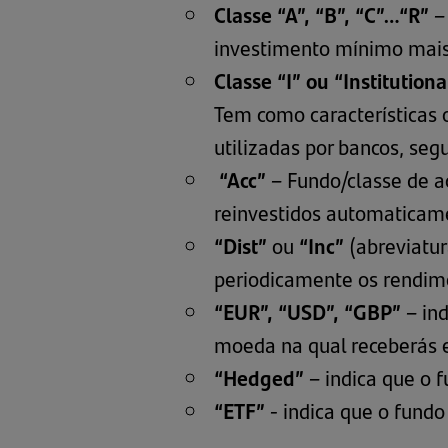
Classe “A”, “B”, “C”…“R”
– 
investimento mínimo mais 
Classe “I” ou “Institutiona
Tem como características 
utilizadas por bancos, seg
“Acc”
– Fundo/classe de a
reinvestidos automaticame
“Dist”
ou
“Inc”
(abreviatur
periodicamente os rendime
“EUR”, “USD”, “GBP”
– ind
moeda na qual receberás e
“Hedged”
– indica que o f
“ETF”
- indica que o fund