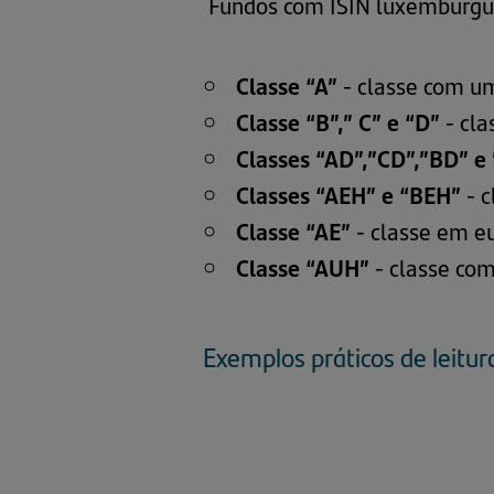
Fundos com ISIN luxemburgu
Classe “A”
- classe com u
Classe “B”,” C” e “D”
- cla
Classes “AD”,”CD”,”BD” e
Classes “AEH” e “BEH”
- c
Classe “AE”
- classe em eu
Classe “AUH”
- classe com
Exemplos práticos de leitu