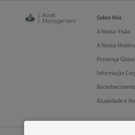
Sobre Nós
A Nossa Visão
A Nossa Históri
Presença Globa
Informação Cor
Reconheciment
Atualidade e No