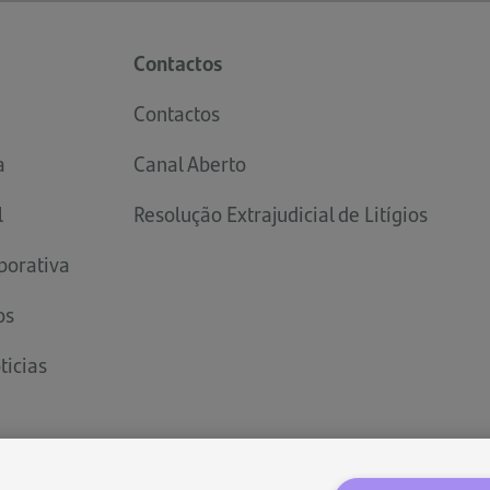
Contactos
Contactos
a
Canal Aberto
l
Resolução Extrajudicial de Litígios
porativa
os
ticias