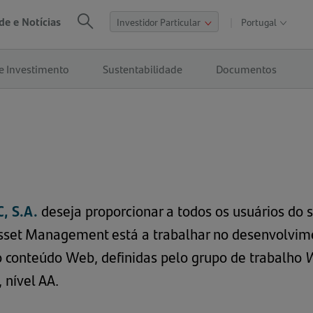
de e Notícias
Portugal
Abrir
Procurar
nav
de
e Investimento
Sustentabilidade
Documentos
sites
globai
, S.A.
deseja proporcionar a todos os usuários do 
 Asset Management está a trabalhar no desenvolvi
 o conteúdo Web, definidas pelo grupo de trabalho
W
 nível AA.