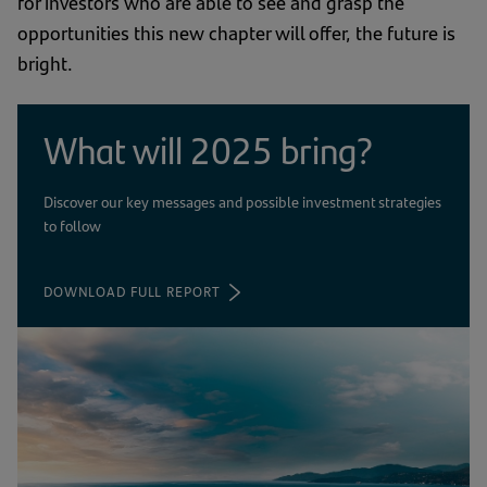
for investors who are able to see and grasp the
opportunities this new chapter will offer, the future is
bright.
What will 2025 bring?
Discover our key messages and possible investment strategies
to follow
DOWNLOAD FULL REPORT
(ABRE
NUMA
NOVA
ABA)