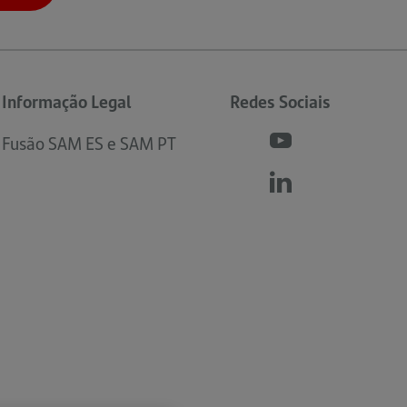
Informação Legal
Redes Sociais
Fusão SAM ES e SAM PT
Siga-
(abre
nos
numa
Siga-
(abre
youtube
nova
nos
numa
aba)
linkedin
nova
aba)