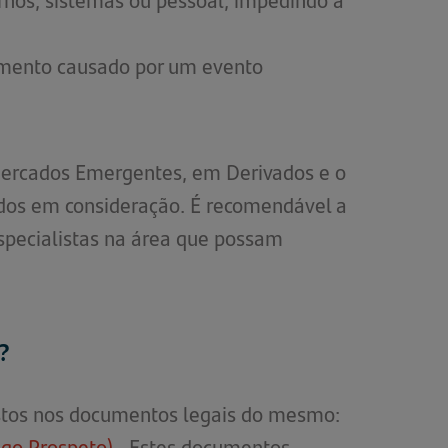
timento causado por um evento
 Mercados Emergentes, em Derivados e o
tidos em consideração. É recomendável a
specialistas na área que possam
?
ostos nos documentos legais do mesmo:
igo Prospeto)
(abre
. Estes documentos