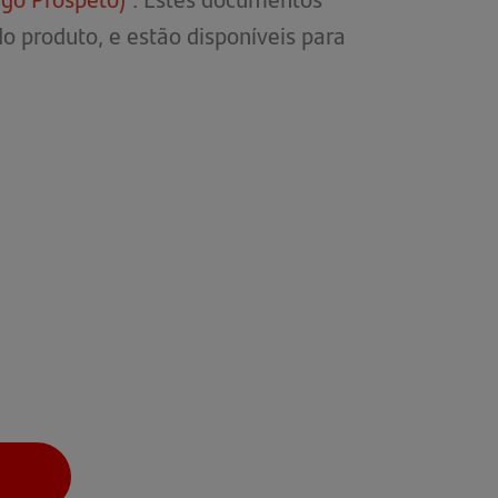
 produto, e estão disponíveis para
numa
nova
aba)