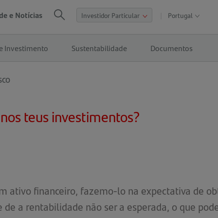
de e Notícias
Portugal
Abrir
Procurar
nav
de
e Investimento
Sustentabilidade
Documentos
sites
globai
sco
 nos teus investimentos?
m ativo financeiro, fazemo-lo na expectativa de 
de de a rentabilidade não ser a esperada, o que pod