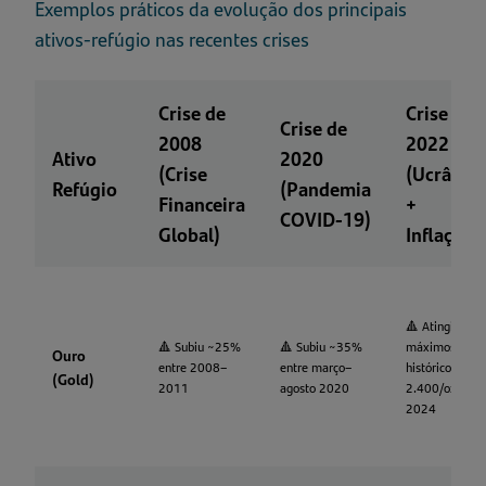
Exemplos práticos da evolução dos principais
ativos-refúgio nas recentes crises
Crise de
Crise de
Crise de
2008
2022
Ativo
2020
(Crise
(Ucrânia
Refúgio
(Pandemia
Financeira
+
COVID-19)
Global)
Inflação)
🔺 Atingiu
🔺 Subiu ~25%
🔺 Subiu ~35%
máximos
Ouro
entre 2008–
entre março–
históricos > $
(Gold)
2011
agosto 2020
2.400/oz em
2024