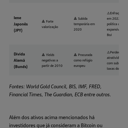
⚠️Enfraqueceu
Iene
🔺 Subida
em 2022 com
🔺 Forte
Japonês
temporária em
política ultra
valorização
2020
expansiva do
(JPY)
BoJ
⚠️Perdeu
Dívida
🔺
Yields
🔺 Procurada
atratividade
Alemã
negativas a
como refúgio
com subida de
partir de 2010
europeu
(Bunds)
taxas do BCE
Fontes: World Gold Council, BIS, IMF, FRED,
Financial Times, The Guardian, ECB entre outros.
Além dos ativos acima mencionados há
investidores que já consideram a Bitcoin ou