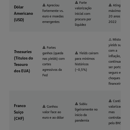
🔺 Forte
🔺 Apreciou
🔺 Atingiu
Dólar
valorização
fortemente vs.
máximos de
Americano
inicial com
euro e moedas
20 anos em
procura por
(USD)
emergentes
2022
liquidez
⚠️ Misto:
yields
subiram
🔺 Fortes
com a
Treasuries
ganhos (queda
🔺
Yields
caíram
inflação, mas
(Títulos do
nas
yields
) com
para mínimos
continuaram a
Tesouro
cortes
históricos
ser porto
agressivos da
(~0,5%)
dos EUA)
seguro em
Fed
choques
financeiros
🔺 Continuou
🔺 Subiu
Franco
🔺 Ganhou
valorizado,
ligeiramente no
Suíço
valor face ao
mas
início da
euro e ao dólar
controlado
(CHF)
pandemia
pelo BNS